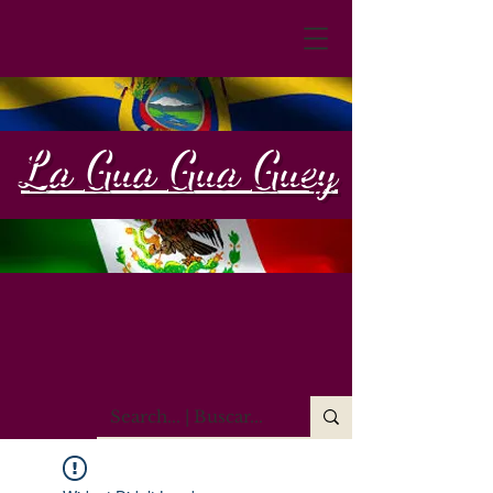
La
Gua
Gua
Guey